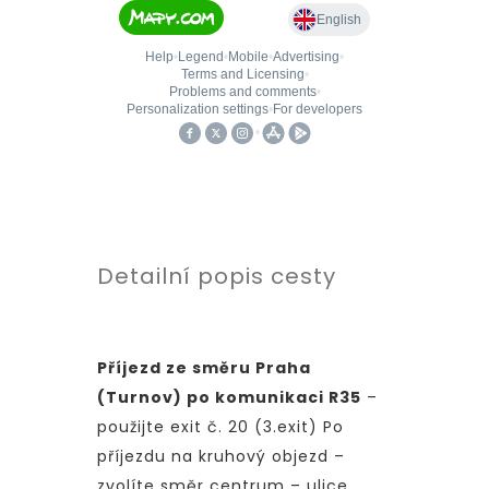
Detailní popis cesty
Příjezd ze směru Praha
(Turnov) po komunikaci R35
–
použijte exit č. 20 (3.exit) Po
příjezdu na kruhový objezd –
zvolíte směr centrum – ulice