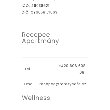
IČO: 46038621
DIČ: CZ6658171663
Recepce
Apartmány
+420 606 608
Tel.
081
Email
recepce@terasycafe.cz
Wellness